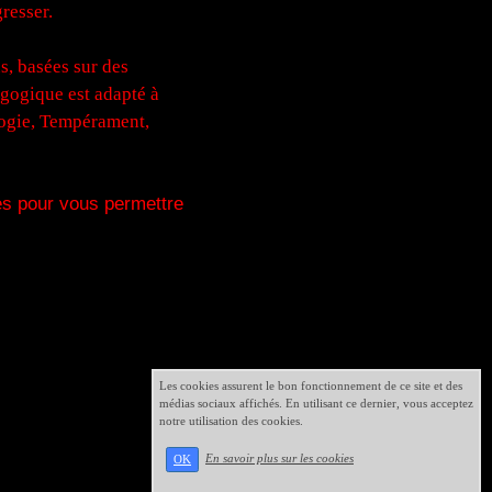
gresser.
us, basées sur des
agogique est adapté à
logie, Tempérament,
es pour vous permettre
Les cookies assurent le bon fonctionnement de ce site et des
médias sociaux affichés. En utilisant ce dernier, vous acceptez
notre utilisation des cookies.
En savoir plus sur les cookies
OK